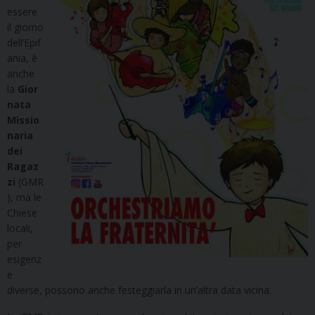
essere
il giorno
dell’Epif
ania, è
anche
la
Gior
nata
Missio
naria
dei
Ragaz
zi
(GMR
), ma le
Chiese
locali,
per
esigenz
e
diverse, possono anche festeggiarla in un’altra data vicina.