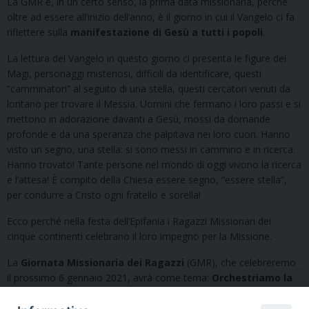
La GMR è, in un certo senso, la prima data missionaria, perché
oltre ad essere all’inizio dell’anno, è il giorno in cui il Vangelo ci fa
riflettere sulla
manifestazione di Gesù a tutti i popoli
.
La lettura del Vangelo in questo giorno ci presenta le figure dei
Magi, personaggi misteriosi, difficili da identificare, questi
“camminatori” al seguito di una stella, questi cercatori venuti da
lontano per trovare il Messia. Uomini che fermano i loro passi e si
mettono in adorazione davanti a Gesù, mossi da domande
profonde e da una speranza che palpitava nei loro cuori. Hanno
visto un segno, una stella: si sono messi in cammino e in ricerca.
Hanno trovato! Tante persone nel mondo di oggi vivono la ricerca
e l’attesa! È compito della Chiesa essere segno, “essere stella”,
per condurre a Cristo ogni fratello e sorella!
Ecco perché nella festa dell’Epifania i Ragazzi Missionari dei
cinque continenti celebrano il loro impegno per la Missione.
La
Giornata Missionaria dei Ragazzi
(GMR), che celebreremo
il prossimo 6 gennaio 2021, avrà come tema:
Orchestriamo la
fraternità.