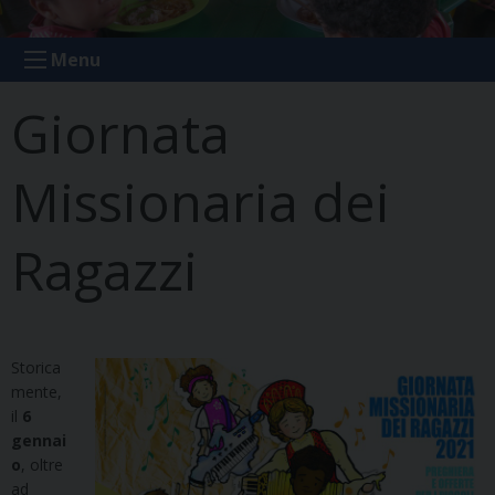
ODV
Menu
Giornata
Missionaria dei
Ragazzi
Storica
mente,
il
6
gennai
o
, oltre
ad